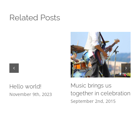
Related Posts
ls
Music brings us
Ho
Hello world!
together in celebration
to
November 9th, 2023
September 2nd, 2015
Jun