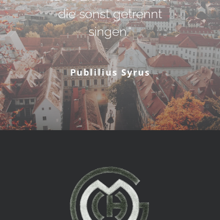
die sonst getrennt
singen.“
Publilius Syrus