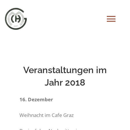
Skip
to
Tog
content
Navi
STARTSEITE
DER CHOR
Veranstaltungen im
Jahr 2018
CHRONIK
16. Dezember
AUFTRITTE
Weihnacht im Cafe Graz
UNSER PARTNERCHOR