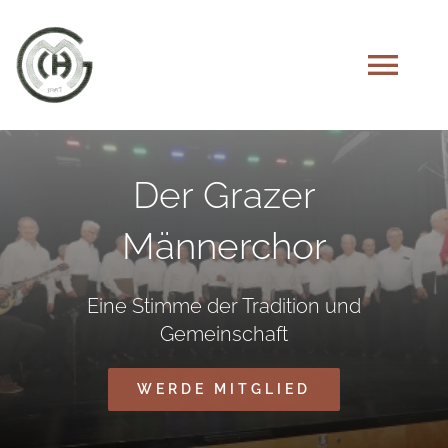
Skip
to
Tog
content
Navi
STARTSEITE
Der Grazer
DER CHOR
Männerchor
CHRONIK
Eine Stimme der Tradition und
Gemeinschaft
AUFTRITTE
WERDE MITGLIED
UNSER PARTNERCHOR