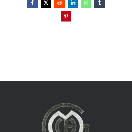
Facebook
Twitter
Reddit
LinkedIn
WhatsApp
Tumblr
Pinterest